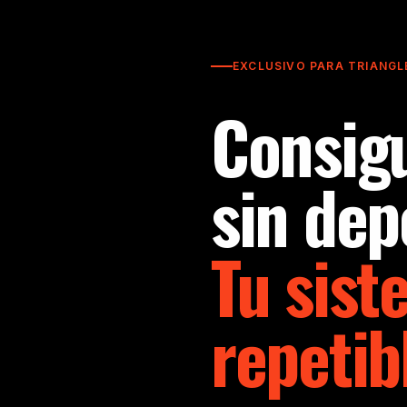
EXCLUSIVO PARA TRIANGL
Consigu
sin dep
Tu sist
repetib