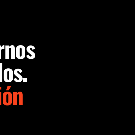
rnos
dos.
ión