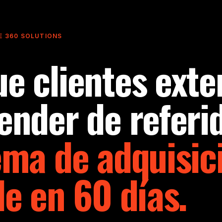
E 360 SOLUTIONS
e clientes exte
ender de referi
ema de adquisic
le en 60 días.