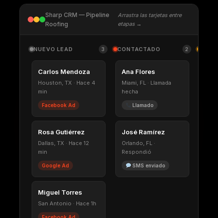
Sharp CRM — Pipeline
Arrastra las tarjetas entre
Roofing
etapas →
NUEVO LEAD
CONTACTADO
CITA
3
2
Carlos Mendoza
Ana Flores
Ped
Houston, TX · Hace 4
Miami, FL · Llamada
Lun 
min
hecha
C
Facebook Ad
Llamado
Mar
Rosa Gutiérrez
José Ramírez
Mar 
Dallas, TX · Hace 12
Orlando, FL ·
P
min
Respondió
Google Ad
SMS enviado
Miguel Torres
San Antonio · Hace 1h
Facebook Ad