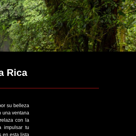
s
a Rica
or su belleza
en una ventana
relaza con la
a impulsar tu
 en esta lista