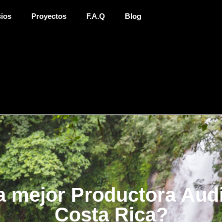
cios
Proyectos
F.A.Q
Blog
a mejor Productora Aud
Costa Rica?